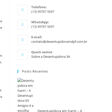
Telefone:
(13) 99787-5697
os
WhatsApp:
(13) 99787-5697
 e
E-mail:
contato@desentupidoramdpf.com.br
Quem somos
am
Sobre a Desentupidora 3A
e,
Posts Recentes
a.
às
Desentupidora em Itariri – A