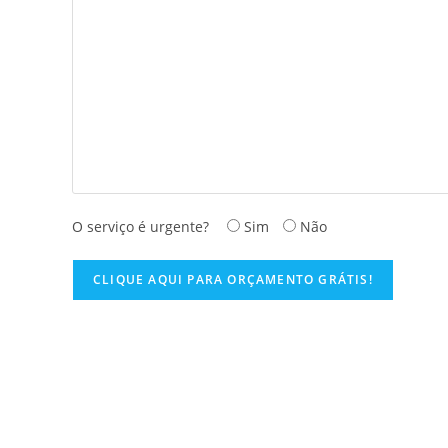
O serviço é urgente?
Sim
Não