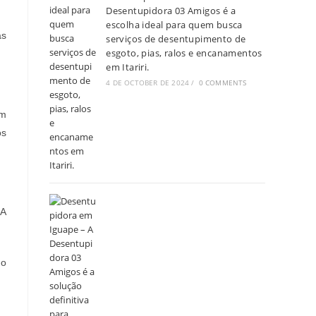
Desentupidora 03 Amigos é a
escolha ideal para quem busca
as
serviços de desentupimento de
esgoto, pias, ralos e encanamentos
em Itariri.
4 DE OCTOBER DE 2024
/
0 COMMENTS
em
os
3A
no